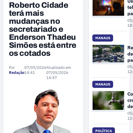
Us
Roberto Cidade
te
terá mais
pa
de
mudanças no
05
nã
18
secretariado e
re
Enderson Thadeu
e 
MANAUS
Simões está entre
o 
Re
de
os cotados
de
re
pa
na
05
Por
07/05/2026
Atualizado em
av
12
Redação
14:41
07/05/2026
14:47
To
Ta
MANAUS
ch
Co
6
cr
co
de
re
05
da
12
e
M
POLÍTICA