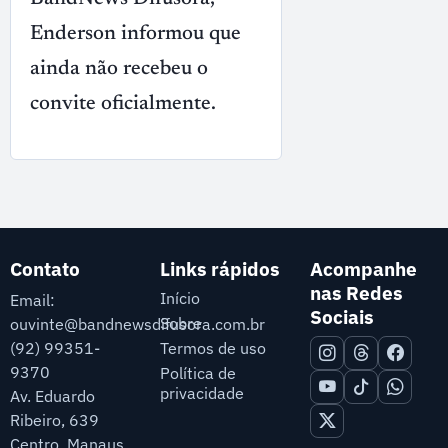
Enderson informou que
ainda não recebeu o
convite oficialmente.
Contato
Links rápidos
Acompanhe
nas Redes
Início
Email:
Sociais
Sobre
ouvinte@bandnewsdifusora.com.br
Termos de uso
(92) 99351-
9370
Política de
privacidade
Av. Eduardo
Ribeiro, 639
Centro, Manaus,