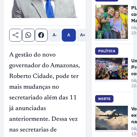
ap
PL
ma
co
na
Ma
Ca
04
c
23
A-
A
A+
Co
An
POLÍTICA
c
A gestão do novo
vi
Un
Al
governador do Amazonas,
Pr
Ne
co
Roberto Cidade, pode ter
co
Ro
04
ao
Ci
22
mais mudanças no
Se
Se
secretariado além das 11
re
NORTE
Wi
Vo
já anunciadas
di
ex
Se
anteriormente. Dessa vez
na
No
04
nas secretarias de
ba
13