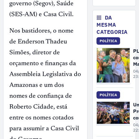
re
governo (Segov), Saúde
de
(SES-AM) e Casa Civil.
pa
DA
no
MESMA
pr
Nos bastidores, o nome
CATEGORIA
se
POLÍTICA
de Enderson Thadeu
PL
Simões, diretor de
co
Ma
orçamento e finanças da
Ca
04
Assembleia Legislativa do
c
23
Co
Amazonas e um dos
An
POLÍTICA
c
nomes de confiança de
vi
Un
Roberto Cidade, está
Al
Pr
Ne
co
entre os nomes cotados
co
Ro
04
ao
para assumir a Casa Civil
Ci
22
Se
Se