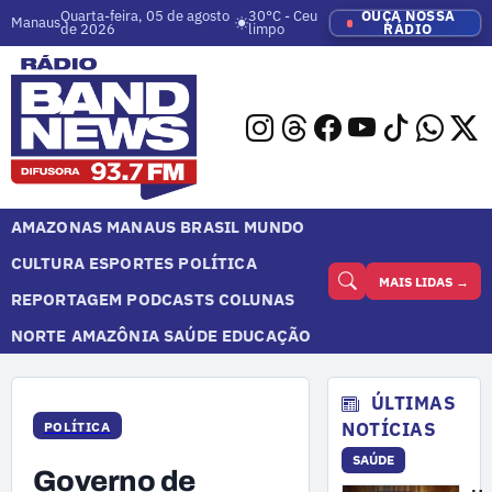
Quarta-feira, 05 de agosto
30°C - Ceu
OUÇA NOSSA
Manaus
de 2026
limpo
RÁDIO
AMAZONAS
MANAUS
BRASIL
MUNDO
CULTURA
ESPORTES
POLÍTICA
MAIS LIDAS →
REPORTAGEM
PODCASTS
COLUNAS
NORTE
AMAZÔNIA
SAÚDE
EDUCAÇÃO
ÚLTIMAS
NOTÍCIAS
POLÍTICA
SAÚDE
Governo de