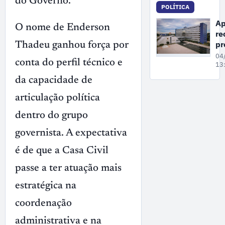
do Governo.
re
POLÍTICA
Wi
Ap
O nome de Enderson
di
re
Se
pr
Thadeu ganhou força por
da
04
conta do perfil técnico e
fa
13
pa
da capacidade de
c
nã
articulação política
co
dentro do grupo
at
da
governista. A expectativa
é de que a Casa Civil
passe a ter atuação mais
estratégica na
coordenação
administrativa e na