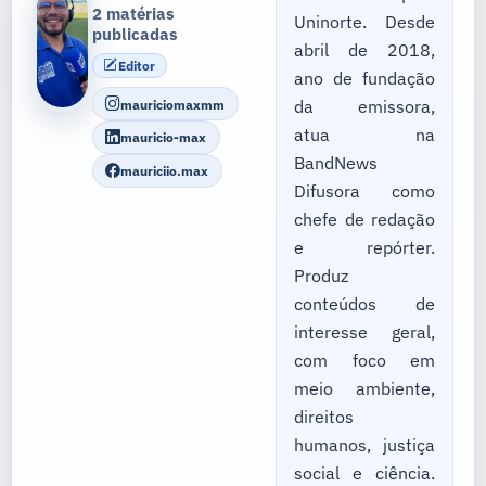
2 matérias
Uninorte. Desde
publicadas
abril de 2018,
Editor
ano de fundação
mauriciomaxmm
da emissora,
atua na
mauricio-max
BandNews
mauriciio.max
Difusora como
chefe de redação
e repórter.
Produz
conteúdos de
interesse geral,
com foco em
meio ambiente,
direitos
humanos, justiça
social e ciência.