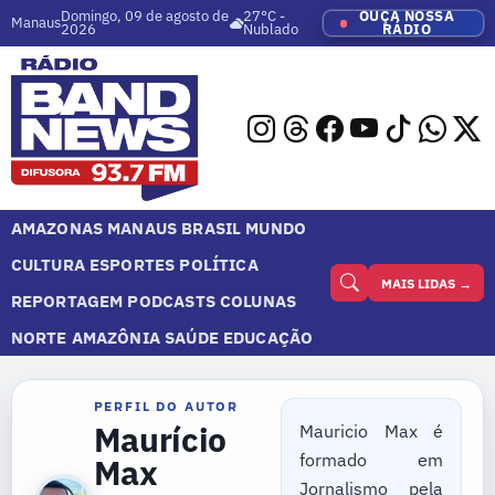
Domingo, 09 de agosto de
27°C -
OUÇA NOSSA
Manaus
2026
Nublado
RÁDIO
AMAZONAS
MANAUS
BRASIL
MUNDO
CULTURA
ESPORTES
POLÍTICA
MAIS LIDAS →
REPORTAGEM
PODCASTS
COLUNAS
NORTE
AMAZÔNIA
SAÚDE
EDUCAÇÃO
PERFIL DO AUTOR
Maurício
Mauricio Max é
formado em
Max
Jornalismo pela