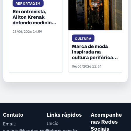
REPORTAGEM
Em entrevista,
Ailton Krenak
defende medicina
indígena: “A
23/06/2026 14:59
floresta é a nossa
CULTURA
farmácia viva”
Marca de moda
inspirada na
cultura periférica
amazônida valoriza
06/06/2026 11:34
sustentabilidade
para reduzir
desperdício em
Manaus
Contato
Links rápidos
Acompanhe
nas Redes
Início
Email:
Sociais
Sobre
ouvinte@bandnewsdifusora.com.br